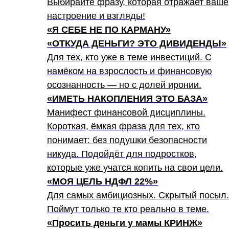
Выбирайте фразу, которая отражает ваше
настроение и взгляды!
«Я СЕБЕ НЕ ПО КАРМАНУ»
«ОТКУДА ДЕНЬГИ? ЭТО ДИВИДЕНДЫ»
Для тех, кто уже в теме инвестиций. С
намёком на взрослость и финансовую
осознанность — но с долей иронии.
«ИМЕТЬ НАКОПЛЕНИЯ ЭТО БАЗА»
Манифест финансовой дисциплины.
Короткая, ёмкая фраза для тех, кто
понимает: без подушки безопасности
никуда. Подойдёт для подростков,
которые уже учатся копить на свои цели.
«МОЯ ЦЕЛЬ НДФЛ 22%»
Для самых амбициозных. Скрытый посыл.
Поймут только те кто реально в теме.
«Просить деньги у мамы КРИНЖ»