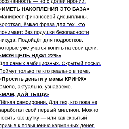
осознанность — но с долей иронии.
«ИМЕТЬ НАКОПЛЕНИЯ ЭТО БАЗА»
Манифест финансовой дисциплины.
Короткая, ёмкая фраза для тех, кто
понимает: без подушки безопасности
никуда. Подойдёт для подростков,
которые уже учатся копить на свои цели.
«МОЯ ЦЕЛЬ НДФЛ 22%»
Для самых амбициозных. Скрытый посыл.
Поймут только те кто реально в теме.
«Просить деньги у мамы КРИНЖ»
Смело, актуально, узнаваемо.
«МАМ, ДАЙ ТЫЩУ»
Лёгкая самоирония. Для тех, кто пока не
заработал свой первый миллион. Можно
носить как шутку — или как скрытый
призыв к повышению карманных денег.