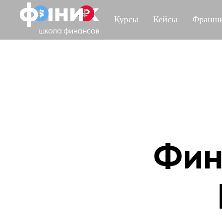
Курсы
Кейсы
Франши
Фин